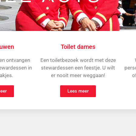
ouwen
Toilet dames
en ontvangen
Een toiletbezoek wordt met deze
ewardessen in
stewardessen een feestje. U wilt
pers
akjes.
er nooit meer weggaan!
o
eer
Lees meer