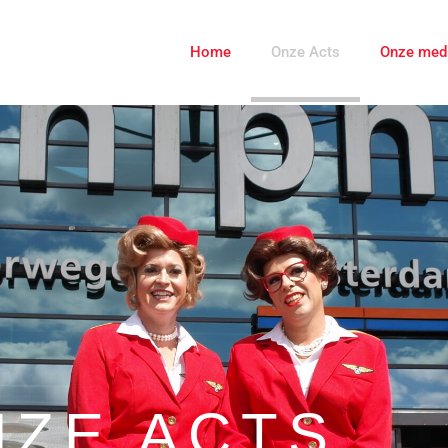
Home
Onze Acts
Onze med
NZE ACTS